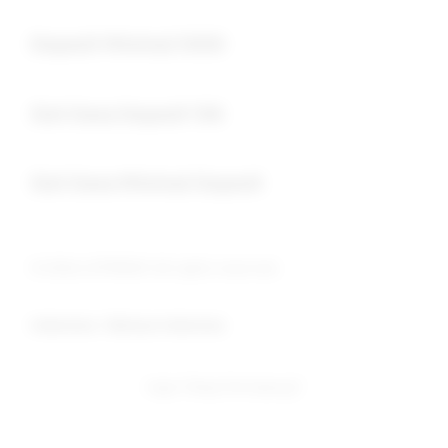
Buka
Deposit Minimal 5000
Buka
Slot Dana Deposit 10K
Buka
Slot Dana Minimal Deposit
© 2026 LISTRIK69. All rights reserved.
Indonesia / Bahasa Indonesia
Ingin Tetap Terhubung?