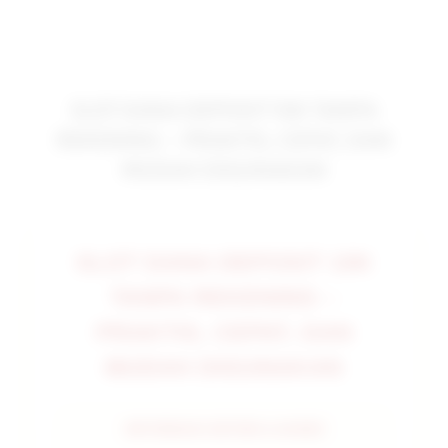
SLOT DANA DEPOSIT 10K TANPA
REKENING – PRAKTIS, CEPAT, DAN
MUDAH DIGUNAKAN
SLOT DANA DEPOSIT 10K
TANPA REKENING –
PRAKTIS, CEPAT, DAN
MUDAH DIGUNAKAN
INFORMASI SISTEM & AKSES