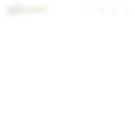
Skip
to
Troli
Login
Navigation
Deposit Dana 5000
content
Buka Info Lebih Lanjut