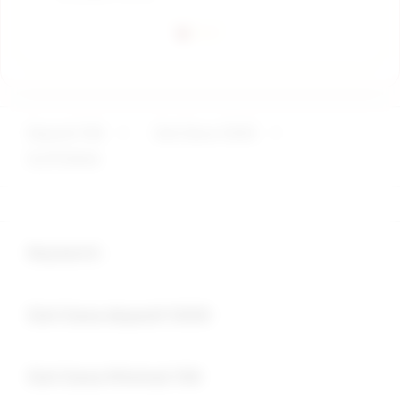
Deposit 10K
>
Slot Dana 5000
>
SLOTDANA
Buka
Footer Navigation
Keyword :
Buka
Slot Dana deposit 5000
Buka
Slot Dana Minimal 10K